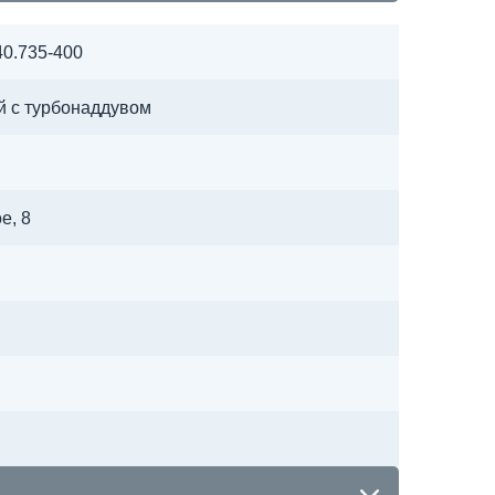
0.735-400
й с турбонаддувом
е, 8