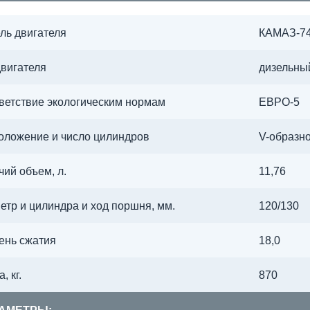
ль двигателя
КАМАЗ-74
двигателя
дизельны
ветствие экологическим нормам
ЕВРО-5
оложение и число цилиндров
V-образно
чий объем, л.
11,76
етр и цилиндра и ход поршня, мм.
120/130
ень сжатия
18,0
, кг.
870