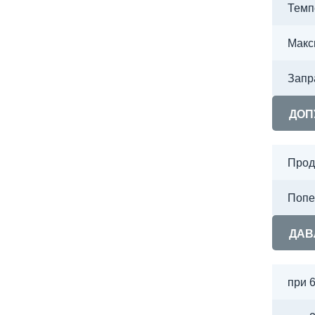
Темп
Макс
Запр
ДОП
Прод
Попе
ДАВ
при 6