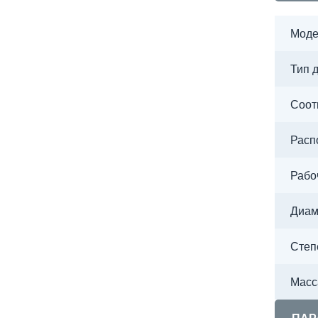
Моде
Тип 
Соот
Расп
Рабо
Диам
Степ
Масса