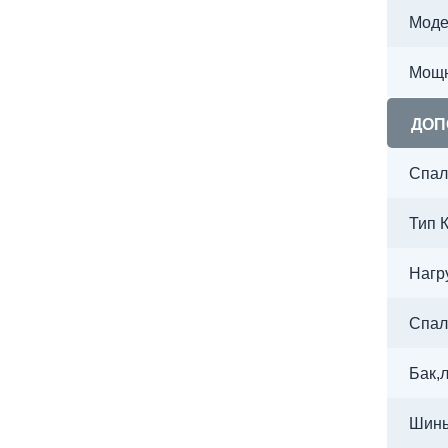
Моде
Мощн
ДОП
Спал
Тип 
Нагр
Спал
Бак,
Шин