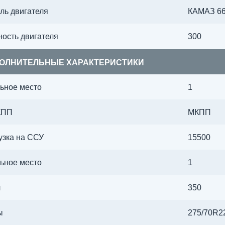
ль двигателя
КАМАЗ 667
ость двигателя
300
ОЛНИТЕЛЬНЫЕ ХАРАКТЕРИСТИКИ
ьное место
1
КПП
МКПП
узка на ССУ
15500
ьное место
1
л
350
ы
275/70R2