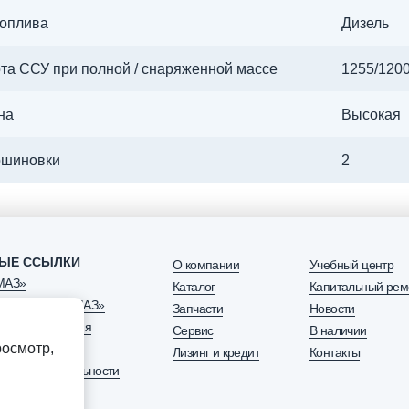
топлива
Дизель
та ССУ при полной / снаряженной массе
1255/120
на
Высокая
ошиновки
2
ЫЕ ССЫЛКИ
О компании
Учебный центр
МАЗ»
Каталог
Капитальный рем
озапчасть КАМАЗ»
Запчасти
Новости
нговая компания
Сервис
В наличии
осмотр,
Лизинг и кредит
Контакты
 конфиденциальности