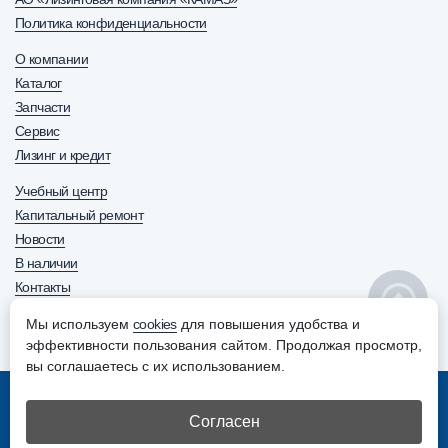
Политика конфиденциальности
О компании
Каталог
Запчасти
Сервис
Лизинг и кредит
Учебный центр
Капитальный ремонт
Новости
В наличии
Контакты
8 800 600-63-70
+7 (8552) 30-63-70
Мы используем
cookies
для повышения удобства и
ОТДЕЛ ПРОДАЖ
эффективности пользования сайтом. Продолжая просмотр,
вы соглашаетесь с их использованием.
© АО “Ремдизель”. Все права защищены
Согласен
Создание и продвижение сайтов –