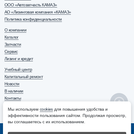
ООО «Автозапчасть КАМАЗ»
АО «Лизинговая компания «КАМАЗ»
Политика конфиденциальности
О компании
Каталог
Запчасти
Сервис
Лизинг и кредит
Учебный центр
Капитальный ремонт
Новости
В наличии
Контакты
8 800 600-63-70
+7 (8552) 30-63-70
Мы используем
cookies
для повышения удобства и
ОТДЕЛ ПРОДАЖ
эффективности пользования сайтом. Продолжая просмотр,
вы соглашаетесь с их использованием.
© АО “Ремдизель”. Все права защищены