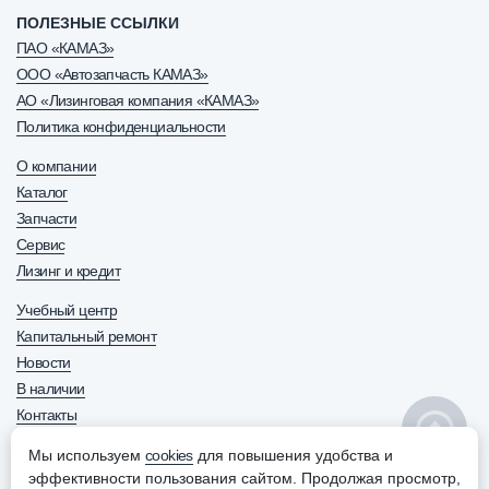
ПОЛЕЗНЫЕ ССЫЛКИ
ПАО «КАМАЗ»
ООО «Автозапчасть КАМАЗ»
АО «Лизинговая компания «КАМАЗ»
Политика конфиденциальности
О компании
Каталог
Запчасти
Сервис
Лизинг и кредит
Учебный центр
Капитальный ремонт
Новости
В наличии
Контакты
8 800 600-63-70
+7 (8552) 30-63-70
Мы используем
cookies
для повышения удобства и
ОТДЕЛ ПРОДАЖ
эффективности пользования сайтом. Продолжая просмотр,